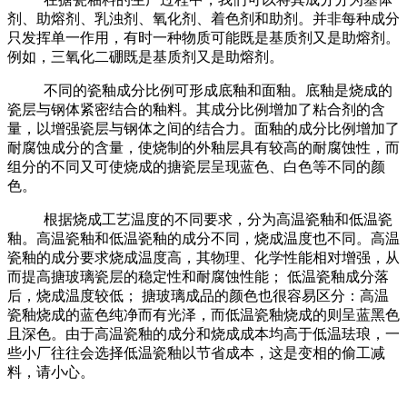
剂、助熔剂、乳浊剂、氧化剂、着色剂和助剂。并非每种成分
只发挥单一作用，有时一种物质可能既是基质剂又是助熔剂。
例如，三氧化二硼既是基质剂又是助熔剂。
不同的瓷釉成分比例可形成底釉和面釉。底釉是烧成的
瓷层与钢体紧密结合的釉料。其成分比例增加了粘合剂的含
量，以增强瓷层与钢体之间的结合力。面釉的成分比例增加了
耐腐蚀成分的含量，使烧制的外釉层具有较高的耐腐蚀性，而
组分的不同又可使烧成的搪瓷层呈现蓝色、白色等不同的颜
色。
根据烧成工艺温度的不同要求，分为高温瓷釉和低温瓷
釉。高温瓷釉和低温瓷釉的成分不同，烧成温度也不同。高温
瓷釉的成分要求烧成温度高，其物理、化学性能相对增强，从
而提高搪玻璃瓷层的稳定性和耐腐蚀性能； 低温瓷釉成分落
后，烧成温度较低； 搪玻璃成品的颜色也很容易区分：高温
瓷釉烧成的蓝色纯净而有光泽，而低温瓷釉烧成的则呈蓝黑色
且深色。由于高温瓷釉的成分和烧成成本均高于低温珐琅，一
些小厂往往会选择低温瓷釉以节省成本，这是变相的偷工减
料，请小心。